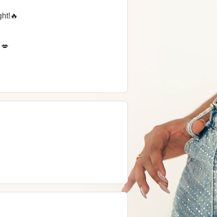
ght!🔥
 💋