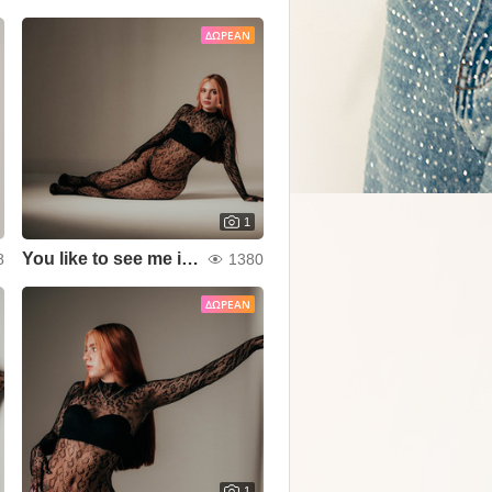
ΔΩΡΕΆΝ
1
You like to see me in the mirror!🔥😏
8
1380
ΔΩΡΕΆΝ
1