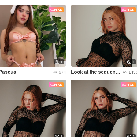
ΔΩΡΕΆΝ
ΔΩΡΕΆΝ
1
1
Pascua
Look at the sequence!
674
149
ΔΩΡΕΆΝ
ΔΩΡΕΆΝ
1
1