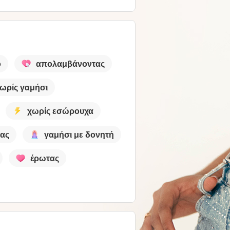
ο
απολαμβάνοντας
ωρίς γαμήσι
χωρίς εσώρουχα
ας
γαμήσι με δονητή
έρωτας