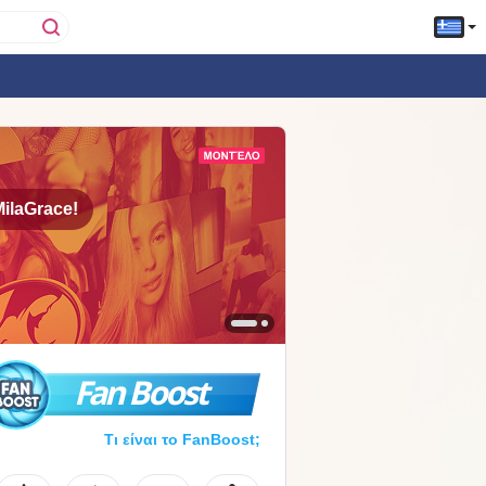
ilaGrace!
Fan Boost
Τι είναι το FanBoost;