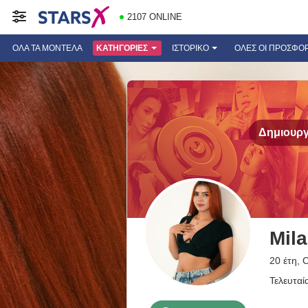
2107 ONLINE
ΌΛΑ ΤΑ ΜΟΝΤΈΛΑ
ΚΑΤΗΓΟΡΊΕΣ
ΙΣΤΟΡΙΚΌ
ΟΛΕΣ ΟΙ ΠΡΟΣΦΟ
Δημιουργ
Mil
20 έτη, 
Τελευταί