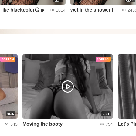
I like blackcolor😏🔥
wet in the shower !
1614
245
ΔΩΡΕΆΝ
ΔΩΡΕΆΝ
0:35
0:51
Moving the booty
Let's Pl
543
754