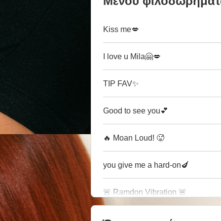
Μενού φιλοδωρημά
Kiss me💋
I love u Mila🤗💋
TIP FAV✨
Good to see you💕
🔥 Moan Loud! 🥵
you give me a hard-on🍆
🚨 Ramdon Vibration 🚨