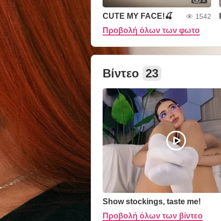
CUTE MY FACE!🍒
1542
Προβολή όλων των φωτο
Βίντεο
23
Show stockings, taste me!
Προβολή όλων των βίντεο