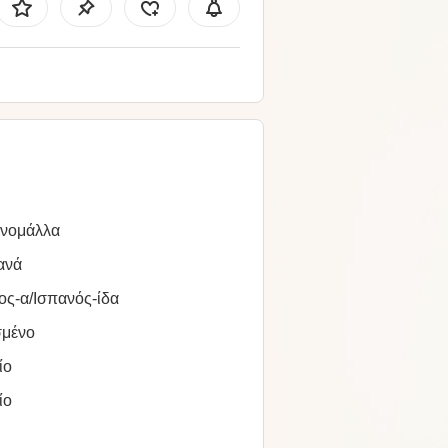
ινομάλλα
ανά
ος-α/Ισπανός-ίδα
σμένο
ίο
ίο