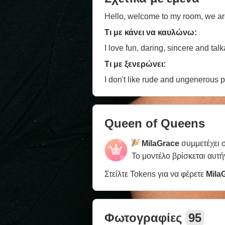
Hello, welcome to my room, we are
Τι με κάνει να καυλώνω:
I love fun, daring, sincere and tal
Τι με ξενερώνει:
I don't like rude and ungenerous p
Queen of Queens
MilaGrace
συμμετέχει 
Το μοντέλο βρίσκεται αυτή
Στείλτε Tokens για να φέρετε
Mila
Φωτογραφίες
95