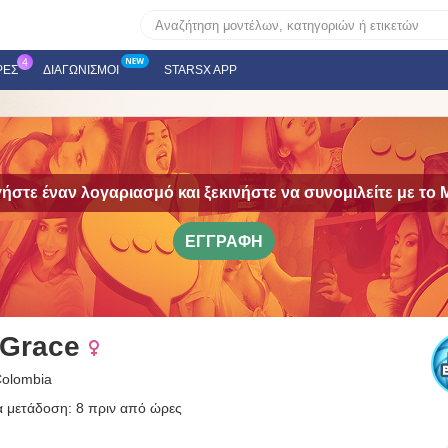
ΡΕΣ
ΔΙΑΓΩΝΙΣΜΟΊ
STARSX APP
ήστε έναν λογαριασμό και ξεκινήστε να συνομιλείτε με το
M
ΕΓΓΡΑΦΉ
aGrace
Colombia
α μετάδοση: 8 πριν από ώρες