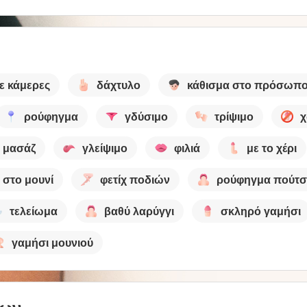
ε κάμερες
δάχτυλο
κάθισμα στο πρόσωπ
ρούφηγμα
γδύσιμο
τρίψιμο
χ
μασάζ
γλείψιμο
φιλιά
με το χέρι
 στο μουνί
φετίχ ποδιών
ρούφηγμα πούτσ
τελείωμα
βαθύ λαρύγγι
σκληρό γαμήσι
γαμήσι μουνιού