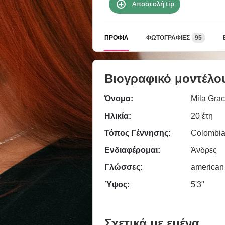
Αποστολή tip
ΠΡΟΦΊΛ
ΦΩΤΟΓΡΑΦΊΕΣ
95
Βιογραφικό μοντέλο
Όνομα:
Mila Gra
Ηλικία:
20 έτη
Τόπος Γέννησης:
Colombia
Ενδιαφέρομαι:
Άνδρες
Γλώσσες:
american
Ύψος:
5'3"
Σχετικά με εμένα