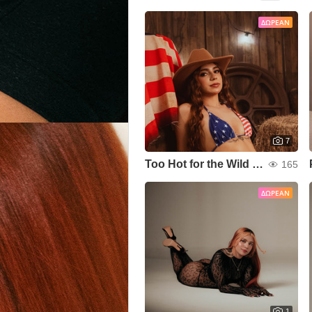
ΔΩΡΕΆΝ
7
Too Hot for the Wild West.❤️🤍💙
165
ΔΩΡΕΆΝ
1