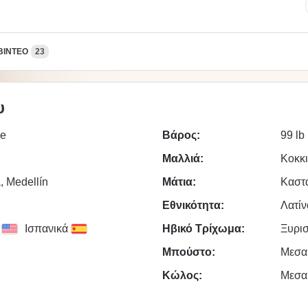
ΒΊΝΤΕΟ
23
υ
ce
Βάρος:
99 lb
Μαλλιά:
Κοκκ
, Medellín
Μάτια:
Καστ
Εθνικότητα:
Λατίν
Ισπανικά
Ηβικό Τρίχωμα:
Ξυρι
Μπούστο:
Μεσα
Κώλος:
Μεσα