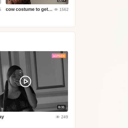
cow costume to get milks!!
5
1562
ΔΩΡΕΆΝ
0:31
ay
249